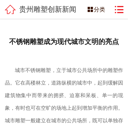

网站首页

贵州雕塑创新新闻

分类
雕塑产品
雕塑案例
不锈钢雕塑成为现代城市文明的亮点
景观雕塑
关于雕塑
城市不锈钢雕塑，立于城市公共场所中的雕塑作
著名雕塑家
品。它在高楼林立，道路纵横的城市中，起到缓解因
雕塑新闻中心
建筑物集中而带来的拥挤、迫塞和呆板、单一的现
象，有时也可在空旷的场地上起到增加平衡的作用。
朋和文化雕塑
城市雕塑一般建立在城市的公共场所，既可以单独存
联系我们