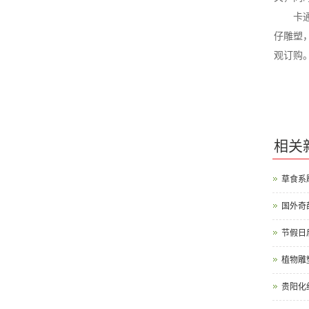
卡通雕
仔雕塑
观订购
相关
草食系
国外奇
节假日
植物雕
贵阳化