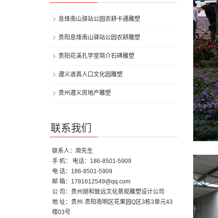
息烽南山驿站公园农耕卡通雕塑
贵阳息烽南山驿站公园农耕雕塑
贵阳花溪孔学堂简介石碑雕塑
遵义道真人口文化园雕塑
贵州遵义房地产雕塑
联系我们
联系人：周先生
手 机： 电话：186-8501-5909
电 话：186-8501-5909
邮 箱：1781612549@qq.com
公 司：贵州朋和致远文化景观雕塑设计公司
地 址：贵州·贵阳南明区花果园Q区3栋3单元43
楼03号