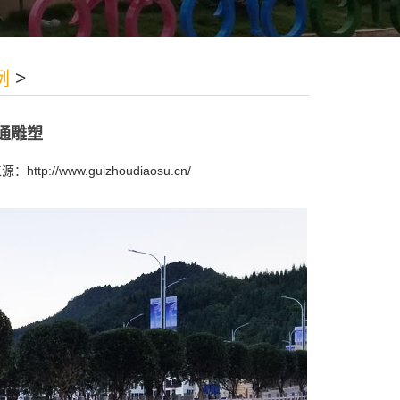
例
>
通雕塑
源：http://www.guizhoudiaosu.cn/