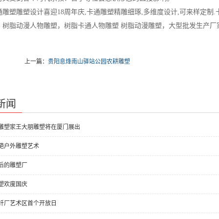
塑雕塑设计喜迎18周年庆,卡通雕塑精雕细琢,多维度设计,可来样定制.
，树脂动漫人物雕塑，树脂卡通人物雕塑 树脂动漫雕塑，大型批发生产厂
。
上一篇：
贵阳息烽南山驿站公园农耕雕塑
新闻
雕塑家王大朋雕塑将在厦门展出
葩户外雕塑艺术
后的雕塑厂
塑欢度国庆
纤厂艺术区首个开放日