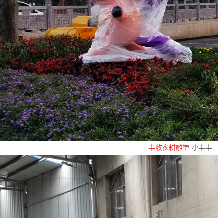
丰收农耕雕塑
-小丰丰