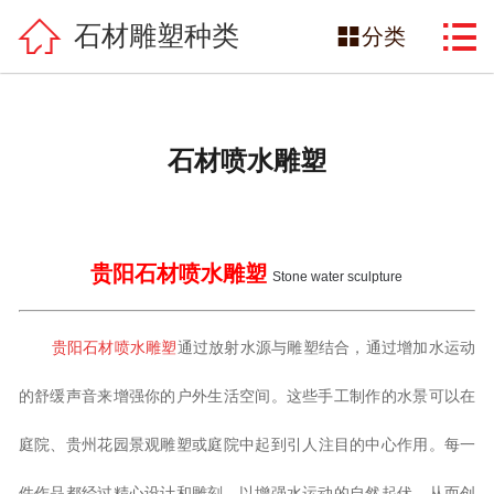

网站首页

石材雕塑种类

分类
雕塑产品
雕塑案例
石材喷水雕塑
景观雕塑
关于雕塑
贵阳石材喷水雕塑
Stone water sculpture
著名雕塑家
贵阳
石材喷水
雕塑
通过放射水源与雕塑结合，通过增加水运动
雕塑新闻中心
的舒缓声音来增强你的户外生活空间。这些手工制作的水景可以在
朋和文化雕塑
庭院、贵州
花园景观雕塑
或庭院中起到引人注目的中心作用。每一
联系我们
件作品都经过精心设计和雕刻，以增强水运动的自然起伏，从而创