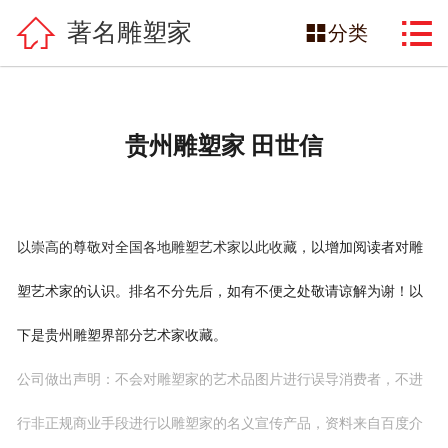

网站首页

著名雕塑家

分类
雕塑产品
雕塑案例
贵州雕塑家 田世信
景观雕塑
关于雕塑
以增加阅读者对雕
以崇高的尊敬对全国各地雕塑艺术家以此收藏，
著名雕塑家
塑艺术家的认识。排名不分先后，如有不便之处敬请谅解为谢！以
雕塑新闻中心
下是贵州雕塑界部分艺术家收藏。
公司做出声明：不会对雕塑家的艺术品图片进行误导消费者，不进
朋和文化雕塑
行非正规商业手段进行以雕塑家的名义宣传产品，资料来自百度介
联系我们